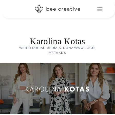
Skip
to
content
Karolina Kotas
WIDEO SOCIAL MEDIA
|
STRONA WWW
|
LOGO
|
META ADS